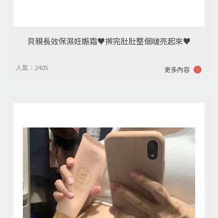
貝親長效保濕妊娠霜♥️擦完肚肚整個啵亮起來♥️
人氣：2405
更多內容