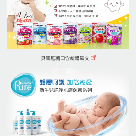
貝親無糖口含錠體驗文