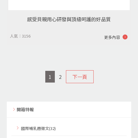
感受貝親用心研發與頂級呵護的好品質
人氣：3156
更多內容
1
2
下一頁
開箱特報
國際哺乳週徵文(32)