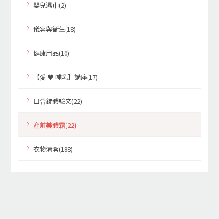
嬰兒濕巾(2)
儀容與衛生(18)
健康用品(10)
【愛 ♥ 哺乳】講座(17)
口含錠體驗文(22)
產前美體霜(22)
衣物清潔(188)