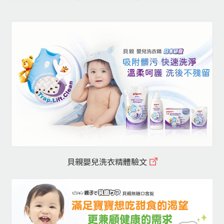
貝親嬰兒洗衣精體驗文