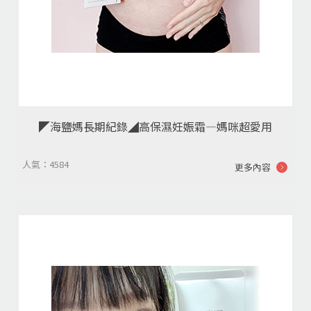
◤海鹽媽長期紀錄◢高保濕妊娠霜―媽咪超愛用
人氣：4584
更多內容