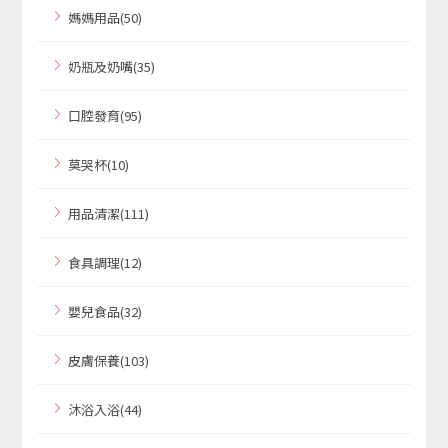
媽媽用品(50)
奶瓶及奶嘴(35)
口腔發育(95)
莫哭杯(10)
用品清潔(111)
食具調理(12)
嬰兒食品(32)
皮膚保養(103)
沐浴入浴(44)