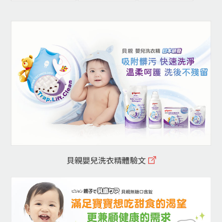
貝親嬰兒洗衣精體驗文