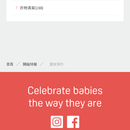
衣物清潔(188)
首頁
開箱特報
> 嬰兒濕巾