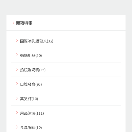
開箱特報
國際哺乳週徵文(32)
媽媽用品(50)
奶瓶及奶嘴(35)
口腔發育(95)
莫哭杯(10)
用品清潔(111)
食具調理(12)