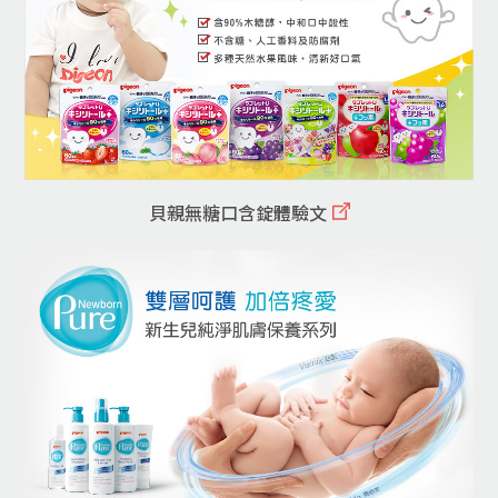
貝親無糖口含錠體驗文