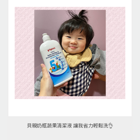
貝親奶瓶蔬果清潔液 讓我省力輕鬆洗👌