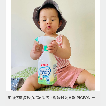
用過這麼多款奶瓶清潔液，還是最愛貝親 PIGEON 噴頭泡沫奶瓶蔬果清潔液！