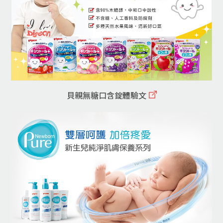
貝親無糖口含錠體驗文