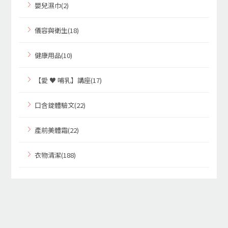
嬰兒濕巾(2)
儀容與衛生(18)
健康用品(10)
【愛 ♥ 哺乳】講座(17)
口含錠體驗文(22)
產前美體霜(22)
衣物清潔(188)