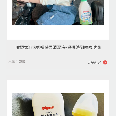
噴頭式泡沫奶瓶蔬果清潔液~餐具洗到咕嘰咕嘰
人氣：2581
更多內容