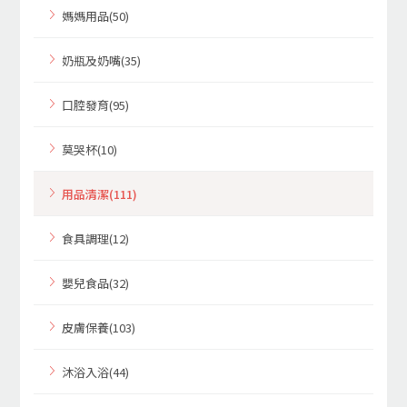
媽媽用品(50)
奶瓶及奶嘴(35)
口腔發育(95)
莫哭杯(10)
用品清潔(111)
食具調理(12)
嬰兒食品(32)
皮膚保養(103)
沐浴入浴(44)