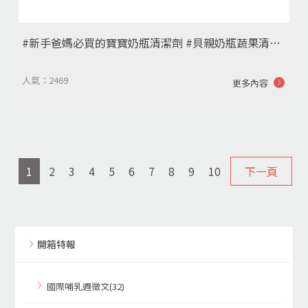
#新手爸媽必買的寶寶奶瓶清潔劑 #貝親奶瓶蔬果清潔液
人氣：2469
更多內容
1
2
3
4
5
6
7
8
9
10
下一頁
開箱特報
國際哺乳週徵文(32)