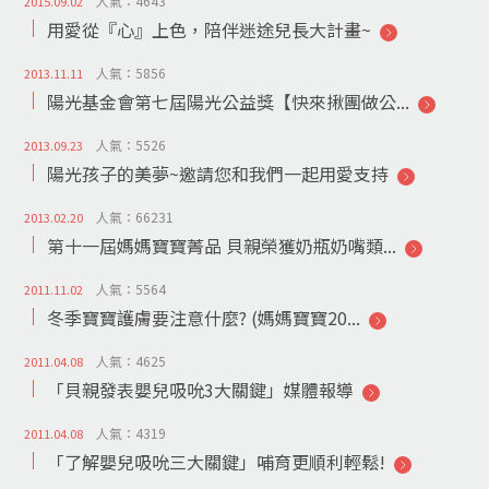
人氣：4643
2015.09.02
用愛從『心』上色，陪伴迷途兒長大計畫~
人氣：5856
2013.11.11
陽光基金會第七屆陽光公益獎【快來揪團做公...
人氣：5526
2013.09.23
陽光孩子的美夢~邀請您和我們一起用愛支持
人氣：66231
2013.02.20
第十一屆媽媽寶寶菁品 貝親榮獲奶瓶奶嘴類...
人氣：5564
2011.11.02
冬季寶寶護膚要注意什麼? (媽媽寶寶20...
人氣：4625
2011.04.08
「貝親發表嬰兒吸吮3大關鍵」媒體報導
人氣：4319
2011.04.08
「了解嬰兒吸吮三大關鍵」哺育更順利輕鬆!