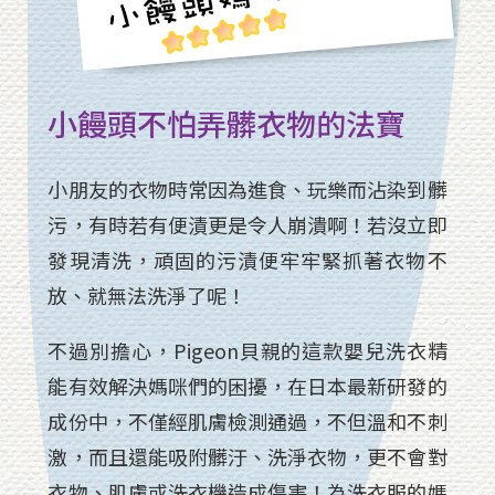
小饅頭不怕弄髒衣物的法寶
小朋友的衣物時常因為進食、玩樂而沾染到髒
污，有時若有便漬更是令人崩潰啊！若沒立即
發現清洗，頑固的污漬便牢牢緊抓著衣物不
放、就無法洗淨了呢！
不過別擔心，Pigeon貝親的這款嬰兒洗衣精
能有效解決媽咪們的困擾，在日本最新研發的
成份中，不僅經肌膚檢測通過，不但溫和不刺
激，而且還能吸附髒汙、洗淨衣物，更不會對
衣物、肌膚或洗衣機造成傷害！為洗衣服的媽