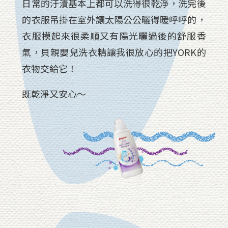
日常的汙漬基本上都可以洗得很乾淨，洗完後
的衣服吊掛在室外讓太陽公公曬得暖呼呼的，
衣服摸起來很柔順又有陽光曬過後的舒服香
氣，貝親嬰兒洗衣精讓我很放心的把YORK的
衣物交給它！
既乾淨又安心～