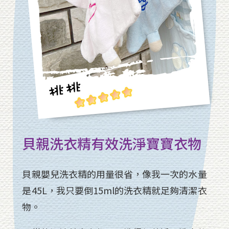
貝親洗衣精有效洗淨寶寶衣物
貝親嬰兒洗衣精的用量很省，像我一次的水量
是45L，我只要倒15ml的洗衣精就足夠清潔衣
物。