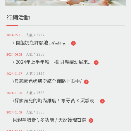
行銷活動
人氣：3292
2024.05.15
\ 自組奶瓶許願池 ℳ𝒶𝓀𝑒 𝓎...
人氣：2350
2024.04.02
\ 2024年上半年唯一檔 貝親婦幼展來...
人氣：1352
2024.01.17
\貝親素色奶瓶空瓶全通路上市中/
人氣：1533
2024.01.03
\探索育兒的時尚維度！象牙黃 X 沉靜灰...
人氣：1555
2024.01.02
貝親羊脂膏 \ 多功能 / 天然護理首選