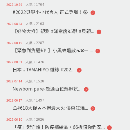
人氣：1704
2022.10.29
#2022貝親小小代言人 正式登場！😭
人氣：2103
2022.08.23
【好物大推】親測 #滿意度95趴 #貝親...
人氣：2287
2022.08.19
【緊急到貨通知‼️】小黑蚊退散🦟❌— ...
人氣：1426
2022.08.03
日本 #TAMAHIYO 雜誌 #202...
人氣：1528
2022.07.14
Newborn pure-超過百位媽咪試...
人氣：1497
2022.06.17
⚠️#618大促🔥本週最大火 優惠狂燒...
人氣：2026
2022.06.10
「疫」起守護！防疫補給品，66折陪你們安...