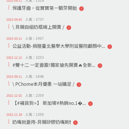
人氣：1314
2023.09.11
保護牙齒，從寶寶第一顆牙開始
人氣：2737
2023.09.05
\ 貝親自組奶瓶線上開賣 /
人氣：1907
2023.05.11
公益活動-捐贈臺北醫學大學附設醫院顱顏中...
人氣：2253
2022.12.12
#雙十二 一定要跟!獨家搶先開賣🔥全新...
人氣：1848
2023.09.11
\ PChome本月優惠 一站購足 /
人氣：2359
2022.12.02
【#補貨到⭐️】 新加坡#熱銷no.1�...
人氣：1350
2022.11.18
奶嘴就要用-貝親矽膠奶嘴刷❗️