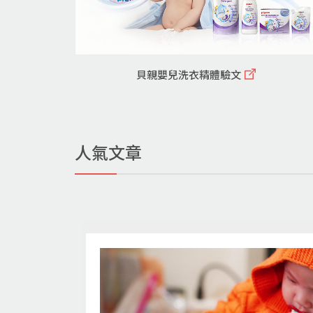
貝親嬰兒洗衣精體驗文
人氣文章