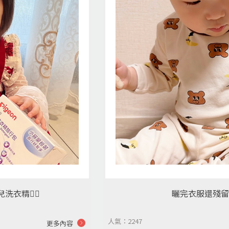
衣精👍🏻
曬完衣服還殘留
人氣：2247
更多內容