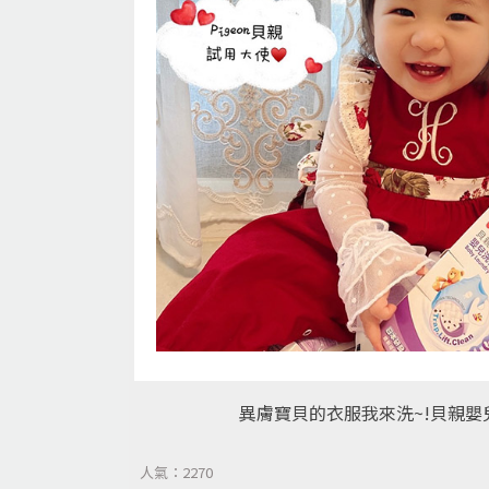
異膚寶貝的衣服我來洗~!貝親嬰兒洗
人氣：2270