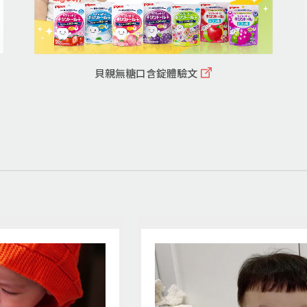
貝親無糖口含錠體驗文