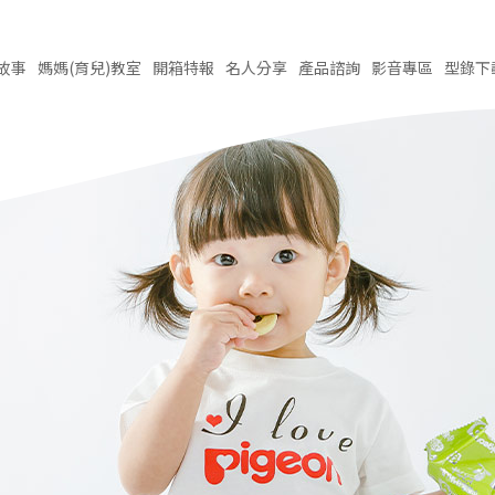
故事
媽媽(育兒)
教室
開箱
特報
名人
分享
產品
諮詢
影音
專區
型錄
下