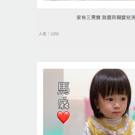
家有三男寶 我選貝親嬰兒洗
人氣：2293