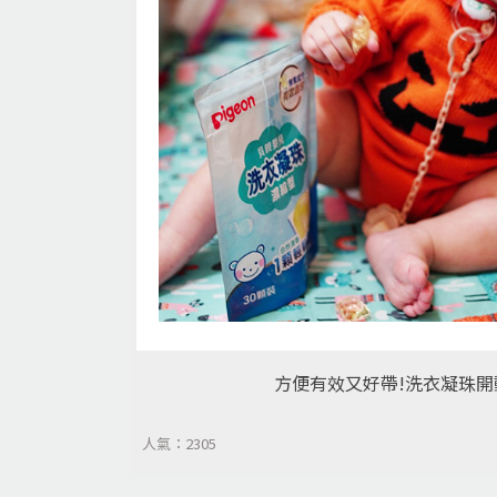
方便有效又好帶!洗衣凝珠開
人氣：2305