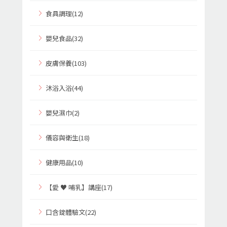
食具調理(12)
嬰兒食品(32)
皮膚保養(103)
沐浴入浴(44)
嬰兒濕巾(2)
儀容與衛生(18)
健康用品(10)
【愛 ♥ 哺乳】講座(17)
口含錠體驗文(22)