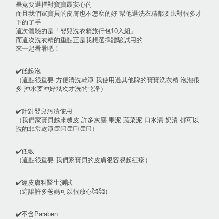
畢竟要選擇對寶寶最安心的
而且我們家寶貝的皮膚也不怎麼的好 幫他選洗衣精都要比對很多才
下的了手
這次體驗的是「嬰兒洗衣精旅行包10入組」
而這次洗衣精的重點正是我想選擇體驗試用的
來一起看看吧！
✔️低起泡
（這點很重要 方便清洗乾淨 我使用過其他牌的寶寶洗衣精 泡泡很
多 沖水要沖好幾次才洗的乾淨）
✔️針對嬰兒污漬使用
（我們家寶貝越來越皮 許多灰塵 果泥 蔬菜泥 口水漬 奶漬 都可以
洗的非常乾淨👏🏻👏🏻👏🏻）
✔️低敏
（這點很重要 我們家寶貝的皮膚很容易起紅疹）
✔️經皮膚科醫生測試
（這讓許多爸媽可以很放心🥰🥰）
✔️不含Paraben