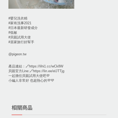
#嬰兒洗衣精
#家有洗事2021
#日本最新研發成分
#低敏
#貝親試用大使
#居家旅行好幫手
@pigeon.tw
產品連結：🔗https://lihi1.cc/wCk8W
貝親官方Line:🔗https://lin.ee/elJTTjg
一起擔任貝親試用大使吧💜
小編人非常好 也超熱心的💜💜
相關商品