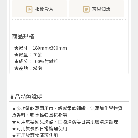
相關影片
育兒知識
商品規格
★尺寸：180mmx300mm
★數量：70抽
★成分：100%竹纖維
★產地：越南
商品特色說明
★多功能乾濕兩用巾，觸感柔軟細緻，無添加化學物質
及香料，吸水性強且抗撕裂
★可用於嬰幼兒洗澡、口腔清潔等日常肌膚清潔護理
★可用於長照日常護理使用
★可用於寵物清潔使用