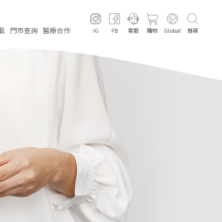
載
門市
查詢
醫療
合作
IG
FB
客服
購物
Global
搜尋