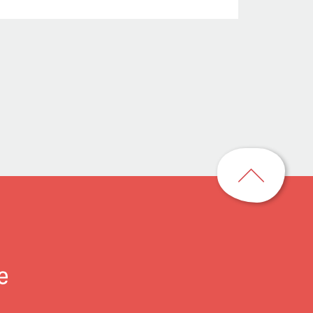
回
到
頁
首