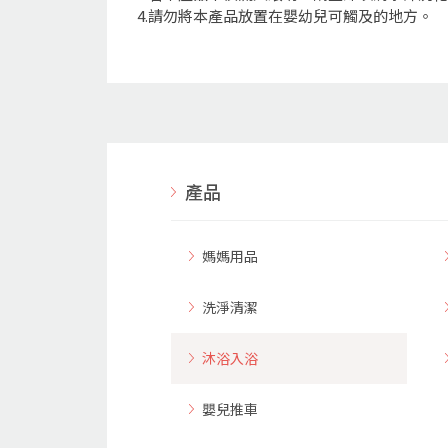
4.請勿將本產品放置在嬰幼兒可觸及的地方。
產品
媽媽用品
洗淨清潔
沐浴入浴
嬰兒推車