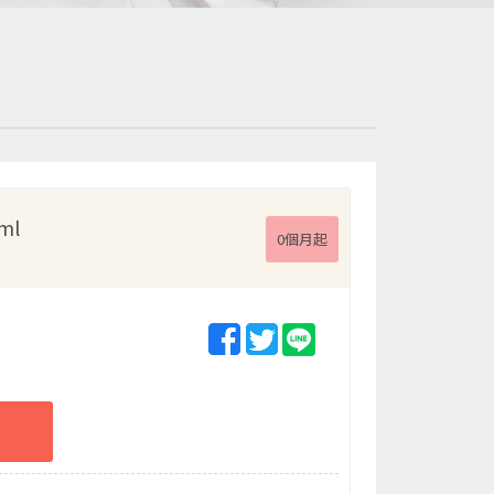
ml
0個月起