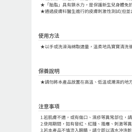
★「胎脂」具有鎖水力，是保護新生兒身體免
★通過皮膚科醫生進行的皮膚刺激性測試(但並
使用方法
★以手或洗澡海綿取適量，溫柔地爲寶寶清洗
保養說明
★請勿將本產品放置在高溫、低溫或潮濕的地
注意事項
1.若肌膚不適，或有傷口、濕疹等異常部位，
2.使用期間，如有發紅、紅腫、搔癢、刺激等
3.若本產品不慎流入眼睛，請立即以清水沖洗