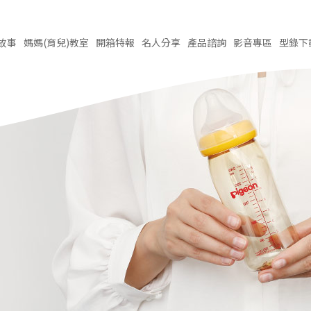
故事
媽媽(育兒)
教室
開箱
特報
名人
分享
產品
諮詢
影音
專區
型錄
下