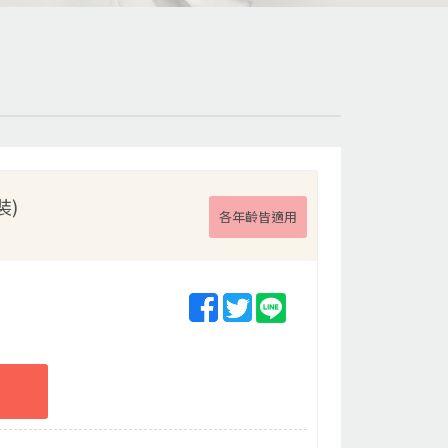
裝)
各年齡皆適用