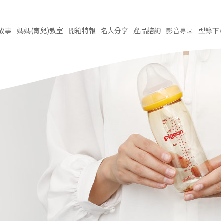
故事
媽媽(育兒)
教室
開箱
特報
名人
分享
產品
諮詢
影音
專區
型錄
下