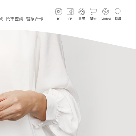
載
門市
查詢
醫療
合作
IG
FB
客服
購物
Global
搜尋