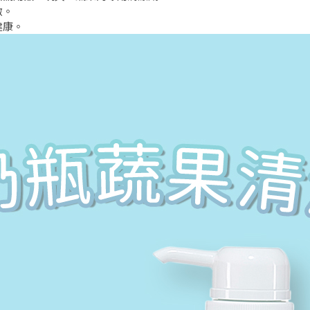
激。
健康。