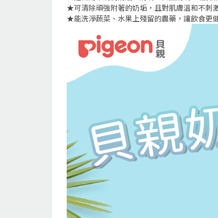
★可清除頑強附著的奶垢，且對肌膚溫和不刺
★能洗淨蔬菜、水果上殘留的農藥，讓飲食更