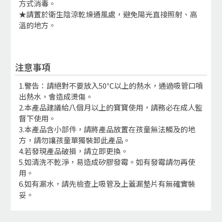
方式消毒。
★請置於衛生陰涼乾燥通風處，避免陽光直接照射、高
溫的地方。
注意事項
1.警告：請絕對不要放入50℃以上的熱水，通過吸管口噴
出熱水，會造成燙傷。
2.本產品建議給八個月以上的寶寶使用，請務必在成人監
督下使用。
3.本產品含小部件，請將產品放置在孩童無法觸及的地
方，請勿讓孩童單獨裝卸此產品。
4.若發現產品破損，請立即更換。
5.如清洗不乾淨，易造成矽膠發霉。如有發霉請勿再使
用。
6.如有漏水，請先檢查上吸管及上蓋漏墊片有無確實裝
妥。