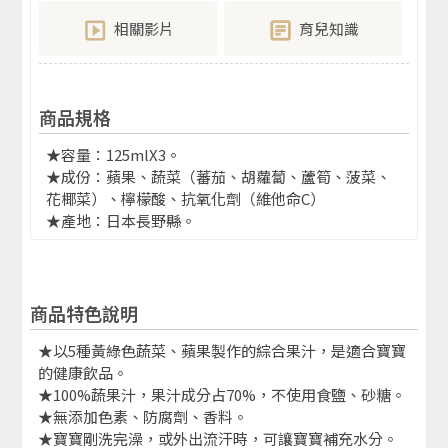
相關影片
育兒知識
商品規格
★容量：125mlX3。
★成份：蘋果、蔬菜（蕃茄、胡蘿蔔、蘆筍、菠菜、
花椰菜）、檸檬酸、抗氧化劑（維他命C）
★產地：日本長野縣。
商品特色說明
★以5種黃綠色蔬菜、蘋果製作的綜合果汁，是適合寶寶
的健康飲品。
★100%蔬果汁，果汁成分占70%，不使用食鹽、砂糖。
★無添加色素、防腐劑、香料。
★寶寶剛洗完澡，或外出流汗時，可讓寶寶補充水分。