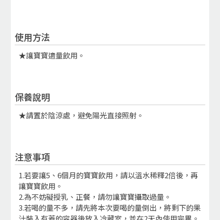
使用方法
★讓寶寶適量飲用。
保養說明
★請置於陰涼處，避免陽光直接照射。
注意事項
1.若要讓5、6個月的寶寶飲用，請以溫水稀釋2倍後，再
讓寶寶飲用。
2.為不妨礙授乳、正餐，請勿讓寶寶攝取過量。
3.若喝的量不多，請先將本次要喝的量倒出，將剩下的果
汁裝入有蓋的容器後放入冷藏室，並在2天內使用完畢。