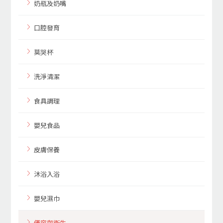
奶瓶及奶嘴
口腔發育
莫哭杯
洗淨清潔
食具調理
嬰兒食品
皮膚保養
沐浴入浴
嬰兒濕巾
儀容與衛生