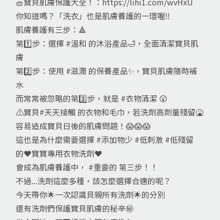
🧺寶貝肌膚保護大全！：https://lihi1.com/wvHxU
你知道嗎？「洗衣」也是肌膚養護的一環喔‼️
肌膚養護有三步：🔺
第1️⃣步：選擇 #溫和 的沐浴產品🛁，全面清潔寶貝肌
膚
第2️⃣步：使用 #滋潤 的保養產品✨，寶貝肌膚隨時補
水
而常常被忽略的第3️⃣步，就是 #衣物清潔 😲
⚠️寶貝#天天接觸 的衣物和毛巾，若洗劑高劑量殘留🤮
容易造成寶貝日後的肌膚問題！😱😱😱
這也是為什麼需要選擇 #添加物少 #低刺激 #低殘留
的❤️寶寶專用衣物洗劑❤️
會成為肌膚養護中， #重要的 第三步！！
不過...洗劑這麼多種，該怎麼選擇合適的呢？
今天帶你🌟一次認識貝親所有洗劑🌟的分別
還有洗劑們保護寶貝肌膚的秘辛㊙️