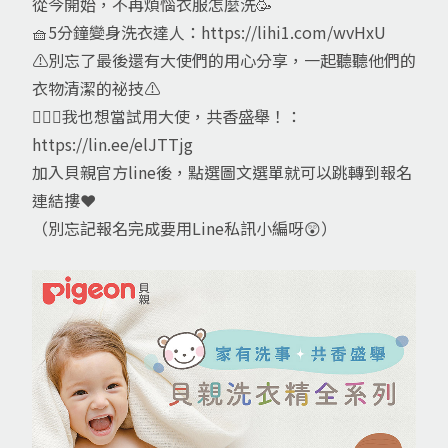
從今開始，不再煩惱衣服怎麼洗🥳
🧺5分鐘變身洗衣達人：https://lihi1.com/wvHxU
⚠️別忘了最後還有大使們的用心分享，一起聽聽他們的
衣物清潔的祕技⚠️
🙋🏻‍♀️我也想當試用大使，共香盛舉！：
https://lin.ee/elJTTjg
加入貝親官方line後，點選圖文選單就可以跳轉到報名
連結摟❤️
（別忘記報名完成要用Line私訊小編呀😲）