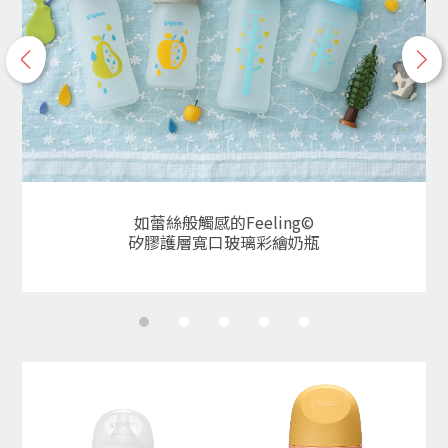
p
n
r
e
e
x
v
t
如蕾絲般觸感的Feeling©
矽膠護層寬口玻璃彩繪奶瓶