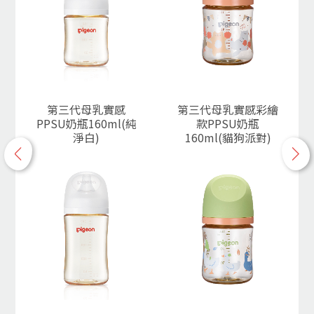
第三代母乳實感
第三代母乳實感彩繪
PPSU奶瓶160ml(純
款PPSU奶瓶
淨白)
160ml(貓狗派對)
p
n
r
e
e
x
v
t