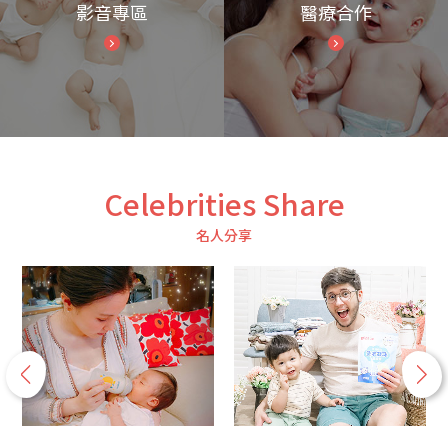
影音專區
醫療合作
Celebrities Share
名人分享
p
n
r
e
e
x